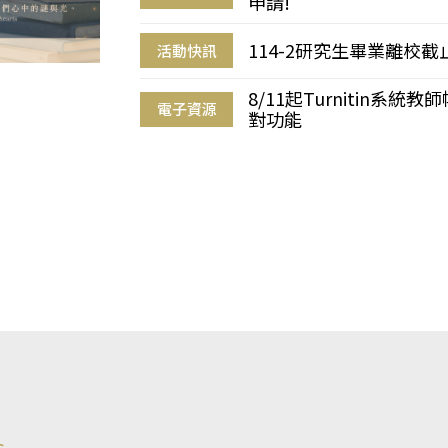
申請!
114-2研究生畢業離校
活動快訊
8/11起Turnitin系
電子資源
對功能
s