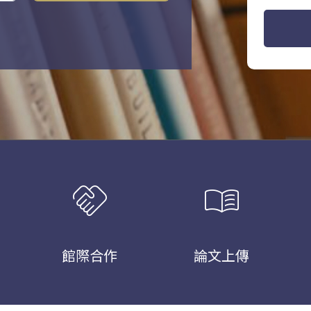
handshake
menu_book
館際合作
論文上傳