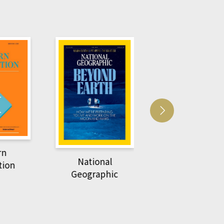
Harvard Business
萌動力一頁漫畫
Review
nal
物力學
phic