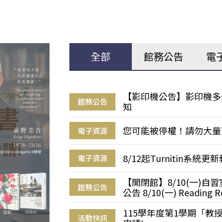
全部
館務公告
電
【影印機公告】影印機多
館務公告
知
您可能被停權！請勿大量
電子資源
8/12起Turnitin系
電子資源
【開閉館】8/10(一)
館務公告
公告 8/10(一) Reading R
115學年度第1學期「
活動快訊