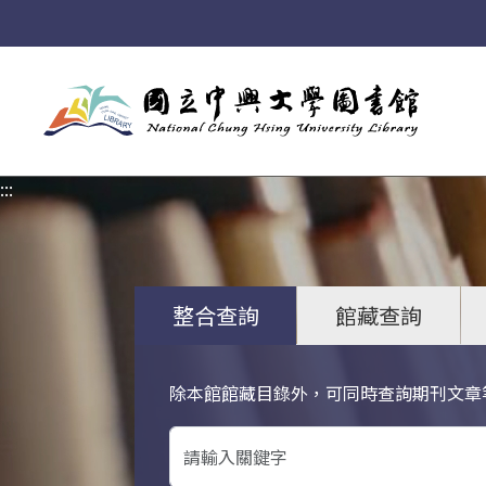
:::
:::
整合查詢
館藏查詢
除本館館藏目錄外，可同時查詢期刊文章
關鍵字搜尋