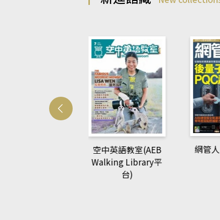
Develo
網管人(kono平台)
中英語教室(AEB
lking Library平
台)