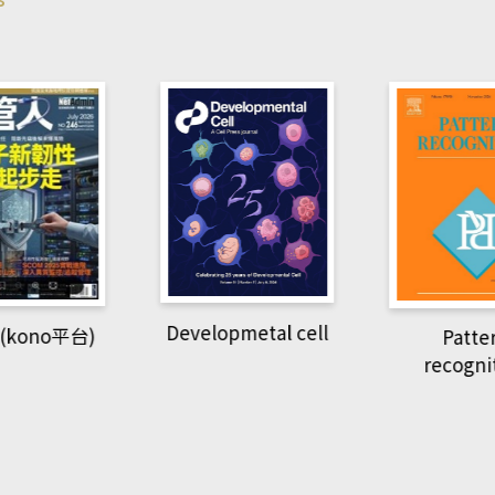
pmetal cell
Pattern
Natio
recognition
Geogra