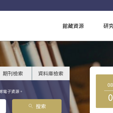
館藏資源
研
期刊檢索
資料庫檢索
0
等電子資源。
0
搜索
search