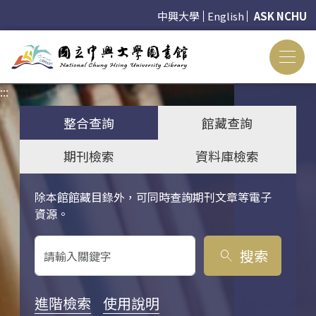
中興大學
English
ASK NCHU
:::
:::
整合查詢
館藏查詢
期刊檢索
資料庫檢索
除本館館藏目錄外，可同時查詢期刊文章等電子
關鍵字搜尋
資源。
搜索
search
進階檢索
使用說明