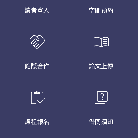
讀者登入
空間預約
handshake
menu_book
館際合作
論文上傳
inventory
quiz
課程報名
借閱須知