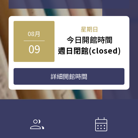
星期日
08月
今日開館時間
09
週日閉館(closed)
詳細開館時間
group
calendar_month