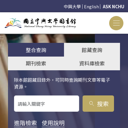
中興大學
English
ASK NCHU
:::
:::
整合查詢
館藏查詢
期刊檢索
資料庫檢索
除本館館藏目錄外，可同時查詢期刊文章等電子
關鍵字搜尋
資源。
搜索
search
進階檢索
使用說明