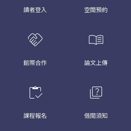
讀者登入
空間預約
handshake
menu_book
館際合作
論文上傳
inventory
quiz
課程報名
借閱須知