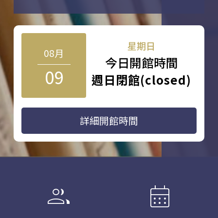
星期日
08月
今日開館時間
09
週日閉館(closed)
詳細開館時間
group
calendar_month