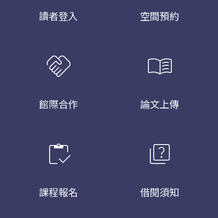
讀者登入
空間預約
handshake
menu_book
館際合作
論文上傳
inventory
quiz
課程報名
借閱須知