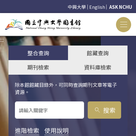
中興大學
English
ASK NCHU
:::
:::
整合查詢
館藏查詢
期刊檢索
資料庫檢索
除本館館藏目錄外，可同時查詢期刊文章等電子
關鍵字搜尋
資源。
搜索
search
進階檢索
使用說明