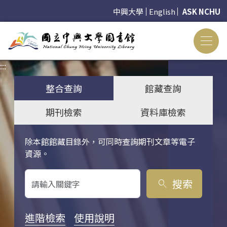
中興大學
English
ASK NCHU
:::
:::
整合查詢
館藏查詢
期刊檢索
資料庫檢索
除本館館藏目錄外，可同時查詢期刊文章等電子
關鍵字搜尋
資源。
搜索
search
進階檢索
使用說明