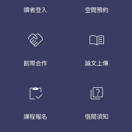
讀者登入
空間預約
handshake
menu_book
館際合作
論文上傳
inventory
quiz
課程報名
借閱須知