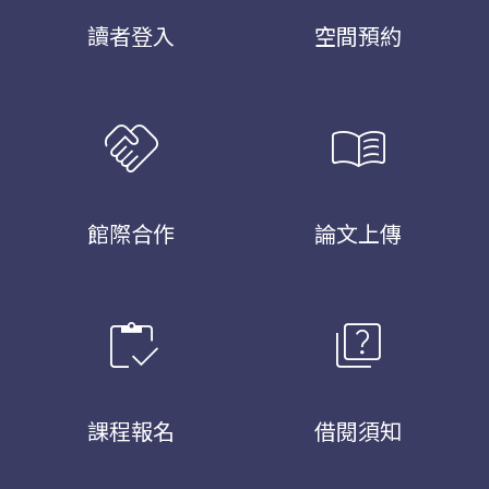
讀者登入
空間預約
handshake
menu_book
館際合作
論文上傳
inventory
quiz
課程報名
借閱須知