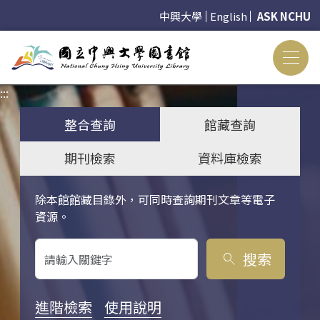
中興大學
English
ASK NCHU
:::
:::
整合查詢
館藏查詢
期刊檢索
資料庫檢索
除本館館藏目錄外，可同時查詢期刊文章等電子
關鍵字搜尋
資源。
搜索
search
進階檢索
使用說明