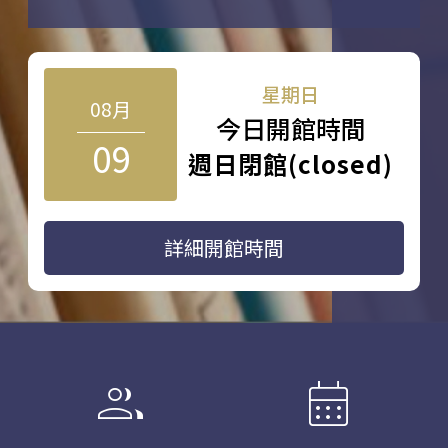
星期日
08月
今日開館時間
09
週日閉館(closed)
詳細開館時間
group
calendar_month