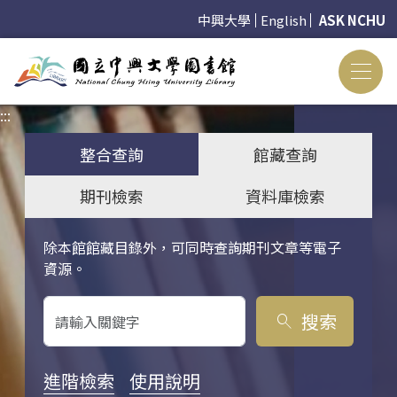
中興大學
English
ASK NCHU
:::
:::
整合查詢
館藏查詢
期刊檢索
資料庫檢索
除本館館藏目錄外，可同時查詢期刊文章等電子
關鍵字搜尋
資源。
搜索
search
進階檢索
使用說明