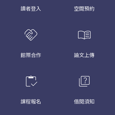
讀者登入
空間預約
handshake
menu_book
館際合作
論文上傳
inventory
quiz
課程報名
借閱須知