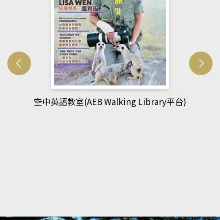
台)
網管人(kono平台)