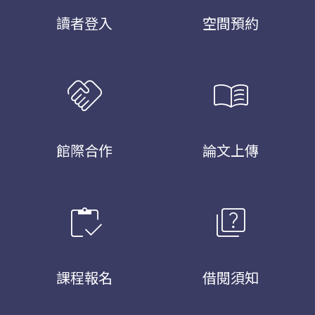
讀者登入
空間預約
handshake
menu_book
館際合作
論文上傳
inventory
quiz
課程報名
借閱須知