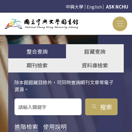
中興大學
English
ASK NCHU
:::
:::
整合查詢
館藏查詢
期刊檢索
資料庫檢索
除本館館藏目錄外，可同時查詢期刊文章等電子
關鍵字搜尋
資源。
搜索
search
進階檢索
使用說明