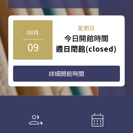
星期日
08月
今日開館時間
09
週日閉館(closed)
詳細開館時間
group
calendar_month