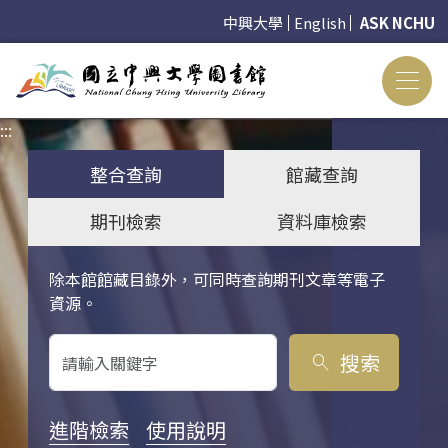
中興大學
English
ASK NCHU
:::
:::
整合查詢
館藏查詢
期刊檢索
資料庫檢索
除本館館藏目錄外，可同時查詢期刊文章等電子
關鍵字搜尋
資源。
搜索
search
進階檢索
使用說明