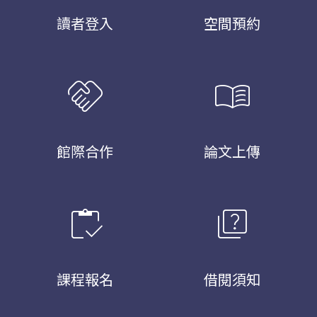
讀者登入
空間預約
handshake
menu_book
館際合作
論文上傳
inventory
quiz
課程報名
借閱須知