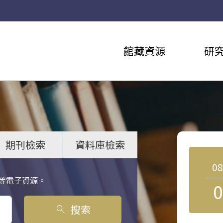
館藏資源
研
期刊檢索
資料庫檢索
0
等電子資源。
0
搜索
search