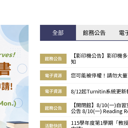
全部
館務公告
電
【影印機公告】影印機多
館務公告
知
您可能被停權！請勿大量
電子資源
8/12起Turnitin系
電子資源
【開閉館】8/10(一)
館務公告
公告 8/10(一) Reading R
115學年度第1學期「
活動快訊