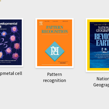
pmetal cell
Pattern
Natio
recognition
Geogra