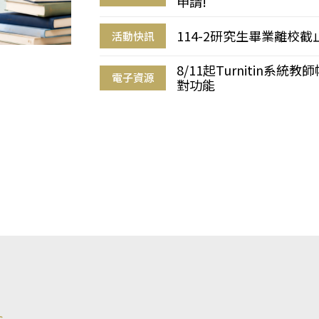
申請!
114-2研究生畢業離校
活動快訊
8/11起Turnitin系
電子資源
對功能
s