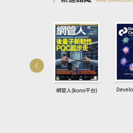
Develo
網管人(kono平台)
中英語教室(AEB
lking Library平
台)