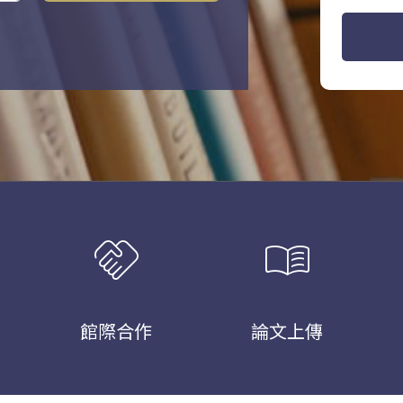
handshake
menu_book
館際合作
論文上傳