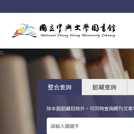
:::
:::
整合查詢
館藏查詢
除本館館藏目錄外，可同時查詢期刊文章
關鍵字搜尋