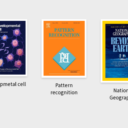
pmetal cell
Pattern
Natio
recognition
Geogra