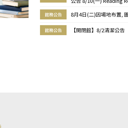
公告 8/10(一) Reading R
8月4日(二)因場地布置, 
館務公告
【開閉館】8/2清潔公告
館務公告
s