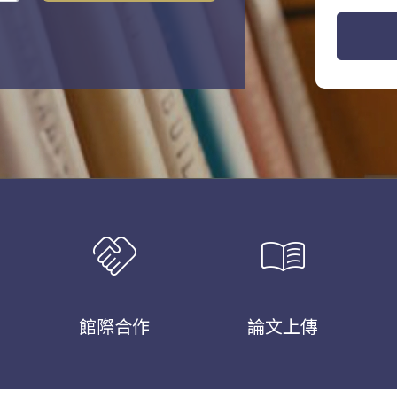
handshake
menu_book
館際合作
論文上傳