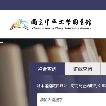
:::
:::
整合查詢
館藏查詢
除本館館藏目錄外，可同時查詢期刊文章
關鍵字搜尋