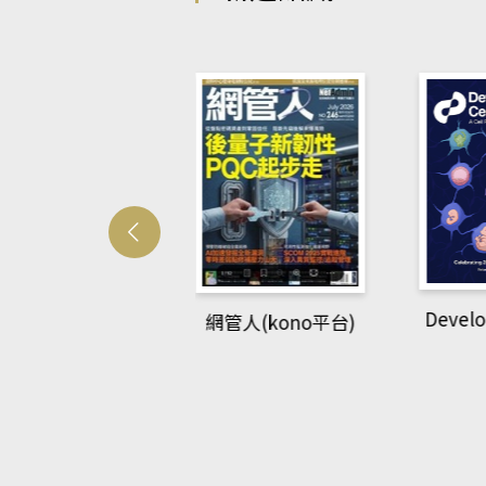
Develo
網管人(kono平台)
中英語教室(AEB
lking Library平
台)