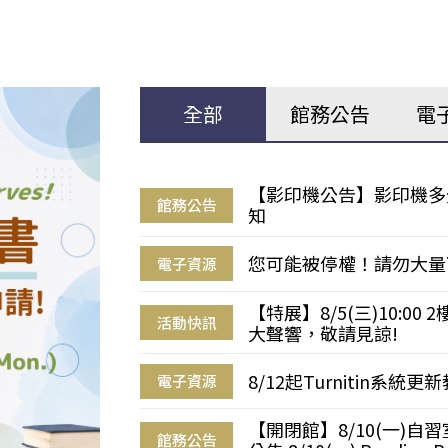
全部
館務公告
電
【影印機公告】影印機多
館務公告
知
您可能被停權！請勿大量
電子資源
【特展】8/5(三)10:0
活動快訊
大聲響，敬請見諒!
8/12起Turnitin系
電子資源
【開閉館】8/10(一)
館務公告