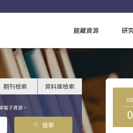
館藏資源
研
期刊檢索
資料庫檢索
0
等電子資源。
0
搜索
search