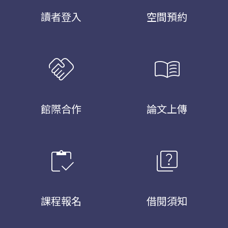
讀者登入
空間預約
handshake
menu_book
館際合作
論文上傳
inventory
quiz
課程報名
借閱須知