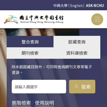
中興大學
English
ASK NCHU
:::
:::
整合查詢
館藏查詢
期刊檢索
資料庫檢索
除本館館藏目錄外，可同時查詢期刊文章等電子
關鍵字搜尋
資源。
搜索
search
進階檢索
使用說明