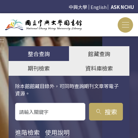
中興大學
English
ASK NCHU
:::
:::
整合查詢
館藏查詢
期刊檢索
資料庫檢索
除本館館藏目錄外，可同時查詢期刊文章等電子
關鍵字搜尋
資源。
搜索
search
進階檢索
使用說明