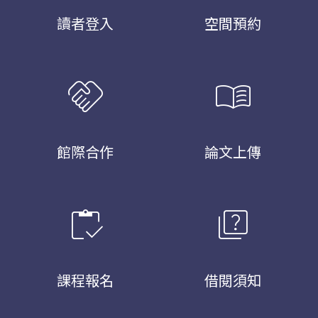
讀者登入
空間預約
handshake
menu_book
館際合作
論文上傳
inventory
quiz
課程報名
借閱須知