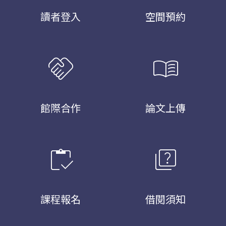
讀者登入
空間預約
handshake
menu_book
館際合作
論文上傳
inventory
quiz
課程報名
借閱須知