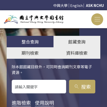
中興大學
English
ASK NCHU
:::
:::
整合查詢
館藏查詢
期刊檢索
資料庫檢索
除本館館藏目錄外，可同時查詢期刊文章等電子
關鍵字搜尋
資源。
搜索
search
進階檢索
使用說明