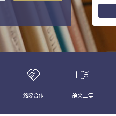
handshake
menu_book
館際合作
論文上傳