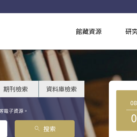
館藏資源
研
期刊檢索
資料庫檢索
0
等電子資源。
0
搜索
search