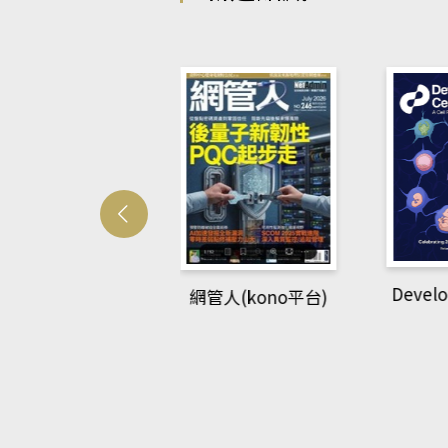
Develo
網管人(kono平台)
中英語教室(AEB
lking Library平
台)