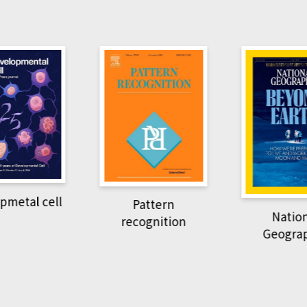
pmetal cell
Pattern
Natio
recognition
Geogra