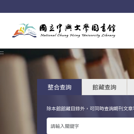
:::
:::
整合查詢
館藏查詢
除本館館藏目錄外，可同時查詢期刊文章
關鍵字搜尋