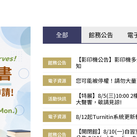
全部
館務公告
電
【影印機公告】影印機多
館務公告
知
您可能被停權！請勿大量
電子資源
【特展】8/5(三)10:0
活動快訊
大聲響，敬請見諒!
8/12起Turnitin系
電子資源
【開閉館】8/10(一)
館務公告