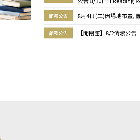
公告 8/10(一) Reading R
8月4日(二)因場地布置, 
館務公告
【開閉館】8/2清潔公告
館務公告
s