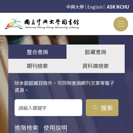
中興大學
English
ASK NCHU
:::
:::
整合查詢
館藏查詢
期刊檢索
資料庫檢索
除本館館藏目錄外，可同時查詢期刊文章等電子
關鍵字搜尋
資源。
搜索
search
進階檢索
使用說明