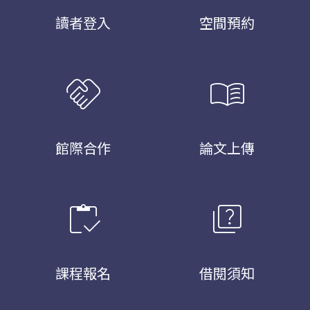
讀者登入
空間預約
handshake
menu_book
館際合作
論文上傳
inventory
quiz
課程報名
借閱須知