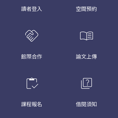
讀者登入
空間預約
handshake
menu_book
館際合作
論文上傳
inventory
quiz
課程報名
借閱須知