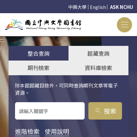
中興大學
English
ASK NCHU
:::
:::
整合查詢
館藏查詢
期刊檢索
資料庫檢索
除本館館藏目錄外，可同時查詢期刊文章等電子
關鍵字搜尋
資源。
搜索
search
進階檢索
使用說明