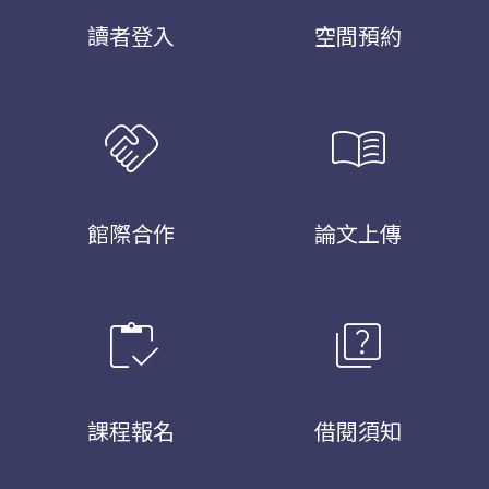
讀者登入
空間預約
handshake
menu_book
館際合作
論文上傳
inventory
quiz
課程報名
借閱須知