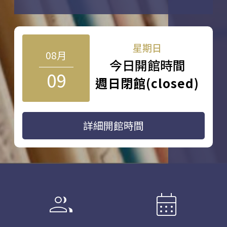
星期日
08月
今日開館時間
09
週日閉館(closed)
詳細開館時間
group
calendar_month