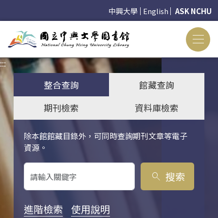
中興大學
English
ASK NCHU
:::
:::
整合查詢
館藏查詢
期刊檢索
資料庫檢索
除本館館藏目錄外，可同時查詢期刊文章等電子
關鍵字搜尋
資源。
搜索
search
進階檢索
使用說明