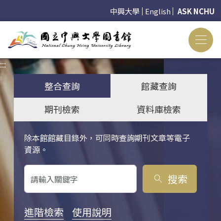
中興大學
English
ASK NCHU
:::
:::
整合查詢
館藏查詢
期刊檢索
資料庫檢索
除本館館藏目錄外，可同時查詢期刊文章等電子
關鍵字搜尋
資源。
搜索
search
進階檢索
使用說明