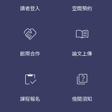
讀者登入
空間預約
handshake
menu_book
館際合作
論文上傳
inventory
quiz
課程報名
借閱須知