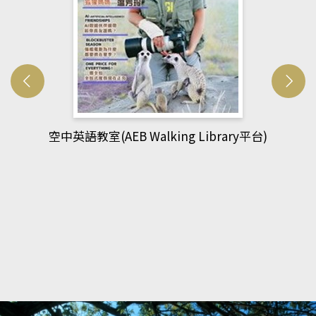
)
網管人(kono平台)