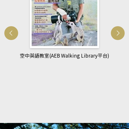
台)
網管人(kono平台)