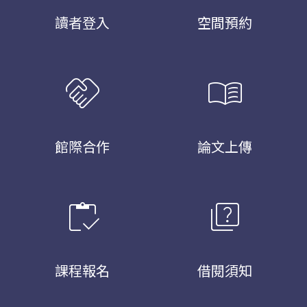
讀者登入
空間預約
handshake
menu_book
館際合作
論文上傳
inventory
quiz
課程報名
借閱須知