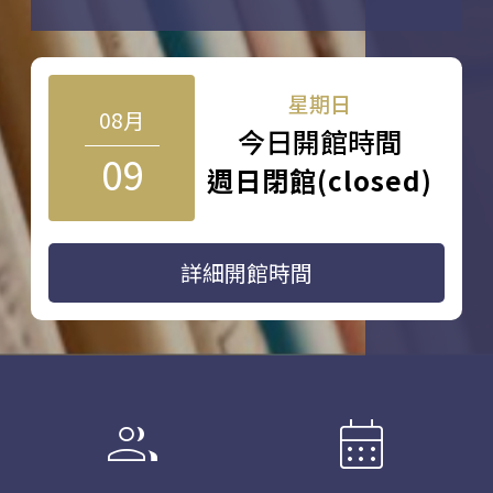
星期日
08月
今日開館時間
09
週日閉館(closed)
詳細開館時間
group
calendar_month