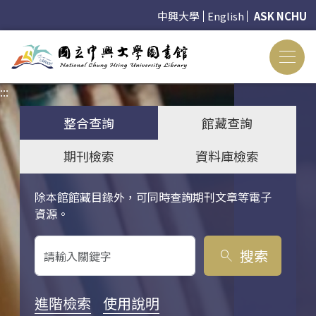
中興大學
English
ASK NCHU
:::
:::
整合查詢
館藏查詢
期刊檢索
資料庫檢索
除本館館藏目錄外，可同時查詢期刊文章等電子
關鍵字搜尋
資源。
搜索
search
進階檢索
使用說明