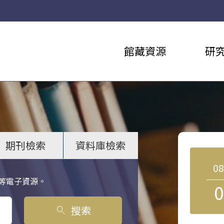
館藏資源
研
期刊檢索
資料庫檢索
0
等電子資源。
0
搜索
search