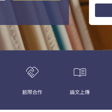
handshake
menu_book
館際合作
論文上傳