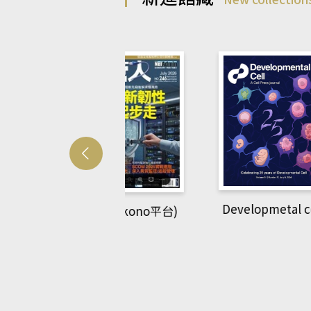
Developmetal cell
管人(kono平台)
P
rec