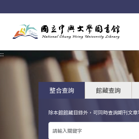
:::
:::
整合查詢
館藏查詢
除本館館藏目錄外，可同時查詢期刊文章
關鍵字搜尋