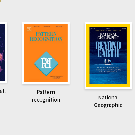
Harvard B
attern
Revi
National
ognition
Geographic