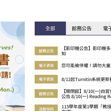
全部
館務公告
電
【影印機公告】影印機多
館務公告
知
您可能被停權！請勿大量
電子資源
8/12起Turnitin系
電子資源
【開閉館】8/10(一)
館務公告
公告 8/10(一) Reading R
115學年度第1學期「
活動快訊