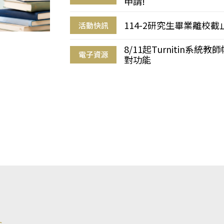
申請!
114-2研究生畢業離校
活動快訊
8/11起Turnitin系
電子資源
對功能
s