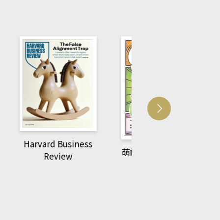
usiness
ACS Catalysi
萌動力一頁漫畫學生
ew
物力學