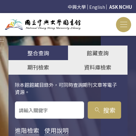
中興大學
English
ASK NCHU
:::
:::
整合查詢
館藏查詢
期刊檢索
資料庫檢索
除本館館藏目錄外，可同時查詢期刊文章等電子
關鍵字搜尋
資源。
搜索
search
進階檢索
使用說明