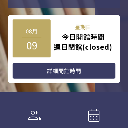
星期日
08月
今日開館時間
09
週日閉館(closed)
詳細開館時間
group
calendar_month