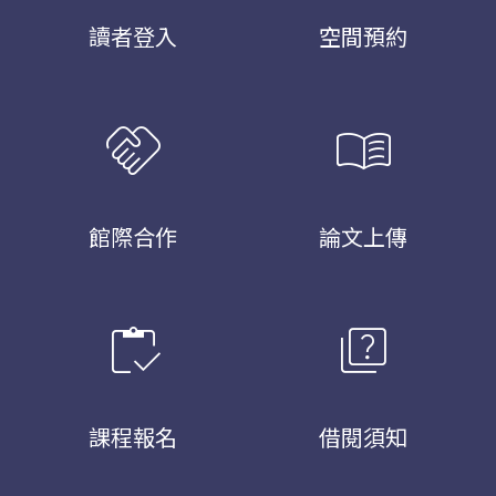
讀者登入
空間預約
handshake
menu_book
館際合作
論文上傳
inventory
quiz
課程報名
借閱須知