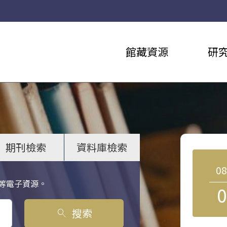
館藏資源
研
期刊檢索
資料庫檢索
0
等電子資源。
0
搜索
search