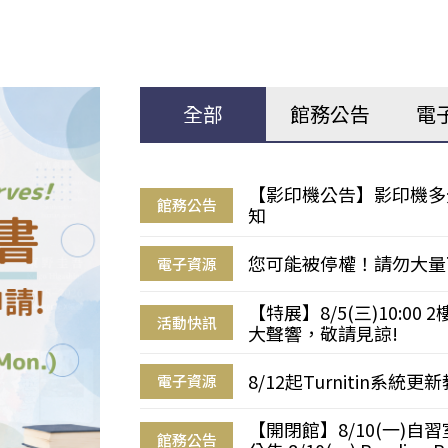
全部
館務公告
電
【影印機公告】影印機多
館務公告
知
您可能被停權！請勿大量
電子資源
【特展】8/5(三)10:0
活動快訊
大聲響，敬請見諒!
8/12起Turnitin系
電子資源
【開閉館】8/10(一)
館務公告