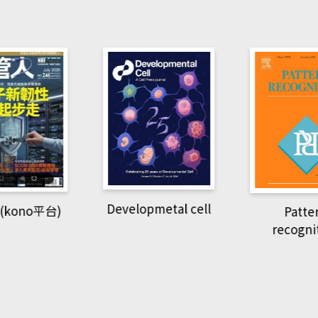
pmetal cell
Pattern
Natio
recognition
Geogra