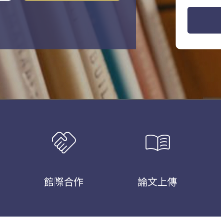
handshake
menu_book
館際合作
論文上傳