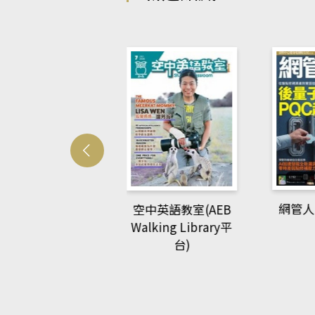
Develo
網管人(kono平台)
中英語教室(AEB
lking Library平
台)