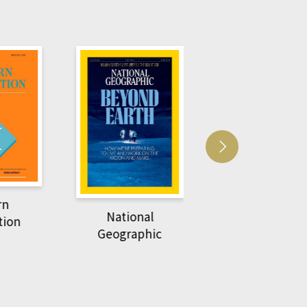
Harvard Business
萌動力一頁漫畫
Review
nal
物力學
phic