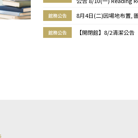
公告 8/10(一) Reading R
8月4日(二)因場地布置, 
館務公告
【開閉館】8/2清潔公告
館務公告
s