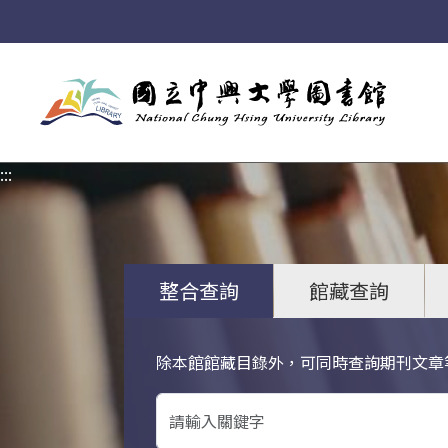
:::
:::
整合查詢
館藏查詢
除本館館藏目錄外，可同時查詢期刊文章
關鍵字搜尋