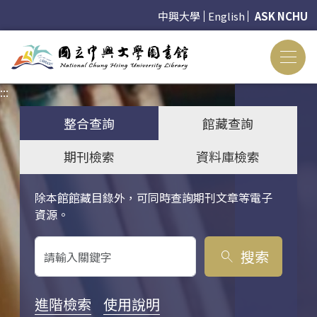
中興大學
English
ASK NCHU
:::
:::
整合查詢
館藏查詢
期刊檢索
資料庫檢索
除本館館藏目錄外，可同時查詢期刊文章等電子
關鍵字搜尋
資源。
搜索
search
進階檢索
使用說明