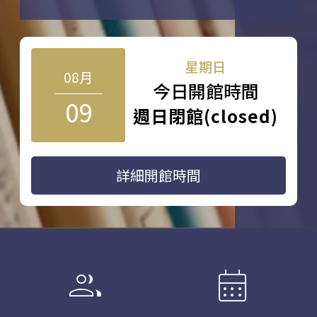
星期日
08月
今日開館時間
09
週日閉館(closed)
詳細開館時間
group
calendar_month