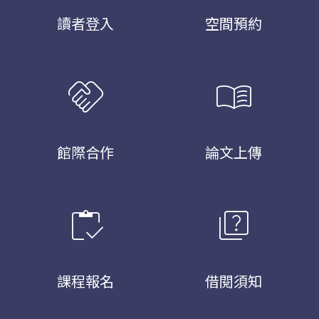
讀者登入
空間預約
handshake
menu_book
館際合作
論文上傳
inventory
quiz
課程報名
借閱須知