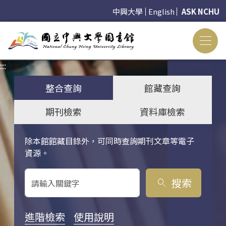
中興大學
English
ASK NCHU
:::
:::
整合查詢
館藏查詢
期刊檢索
資料庫檢索
除本館館藏目錄外，可同時查詢期刊文章等電子
關鍵字搜尋
資源。
搜索
search
進階檢索
使用說明