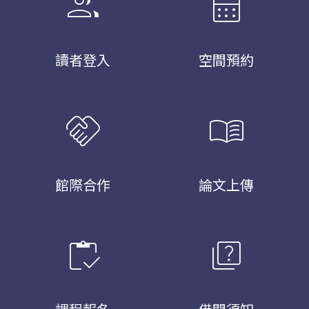
group
calendar_month
讀者登入
空間預約
handshake
menu_book
館際合作
論文上傳
inventory
quiz