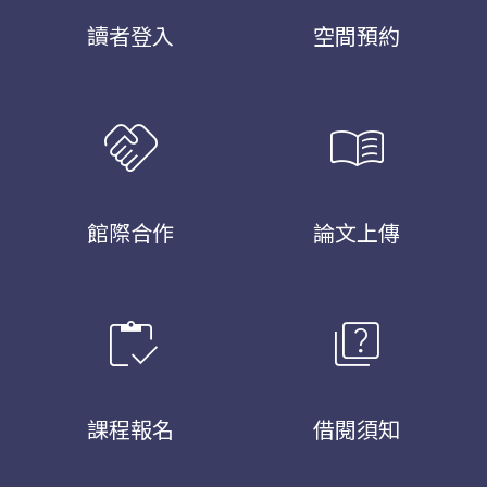
讀者登入
空間預約
handshake
menu_book
館際合作
論文上傳
inventory
quiz
課程報名
借閱須知