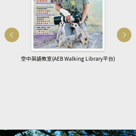
台)
網管人(kono平台)