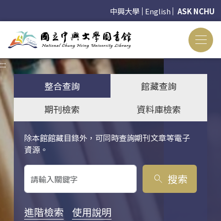
中興大學
English
ASK NCHU
:::
:::
整合查詢
館藏查詢
期刊檢索
資料庫檢索
除本館館藏目錄外，可同時查詢期刊文章等電子
關鍵字搜尋
資源。
搜索
search
進階檢索
使用說明