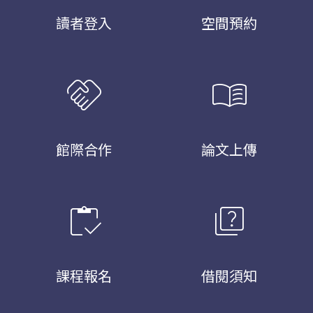
讀者登入
空間預約
handshake
menu_book
館際合作
論文上傳
inventory
quiz
課程報名
借閱須知