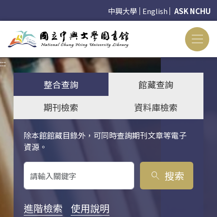
中興大學
English
ASK NCHU
:::
:::
整合查詢
館藏查詢
期刊檢索
資料庫檢索
除本館館藏目錄外，可同時查詢期刊文章等電子
關鍵字搜尋
資源。
搜索
search
進階檢索
使用說明