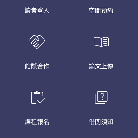
讀者登入
空間預約
handshake
menu_book
館際合作
論文上傳
inventory
quiz
課程報名
借閱須知