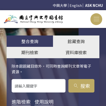
中興大學
English
ASK NCHU
:::
:::
整合查詢
館藏查詢
期刊檢索
資料庫檢索
除本館館藏目錄外，可同時查詢期刊文章等電子
關鍵字搜尋
資源。
搜索
search
進階檢索
使用說明