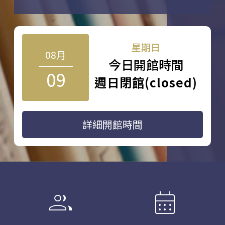
星期日
08月
今日開館時間
09
週日閉館(closed)
詳細開館時間
group
calendar_month