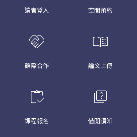
讀者登入
空間預約
handshake
menu_book
館際合作
論文上傳
inventory
quiz
課程報名
借閱須知