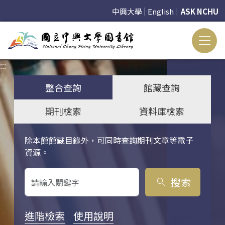
中興大學
English
ASK NCHU
:::
:::
整合查詢
館藏查詢
期刊檢索
資料庫檢索
除本館館藏目錄外，可同時查詢期刊文章等電子
關鍵字搜尋
資源。
搜索
search
進階檢索
使用說明