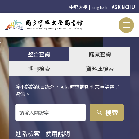
中興大學
English
ASK NCHU
:::
:::
整合查詢
館藏查詢
期刊檢索
資料庫檢索
除本館館藏目錄外，可同時查詢期刊文章等電子
關鍵字搜尋
資源。
搜索
search
進階檢索
使用說明