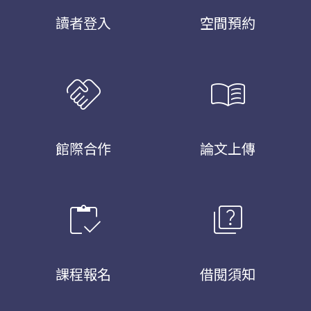
讀者登入
空間預約
handshake
menu_book
館際合作
論文上傳
inventory
quiz
課程報名
借閱須知