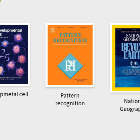
pmetal cell
Pattern
Natio
recognition
Geogra