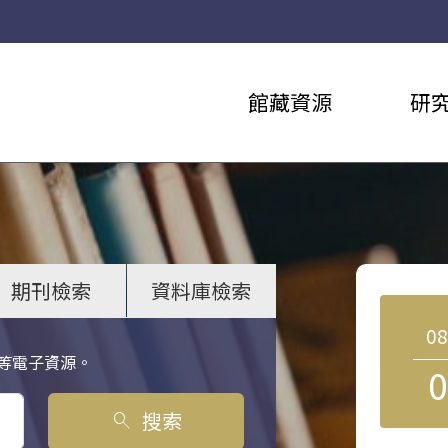
館藏資源
研
期刊檢索
資料庫檢索
0
等電子資源。
0
搜索
search