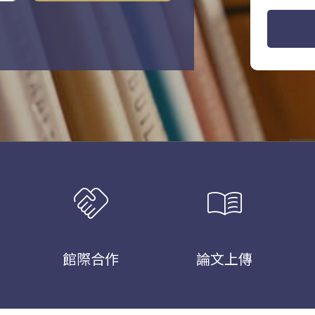
handshake
menu_book
館際合作
論文上傳