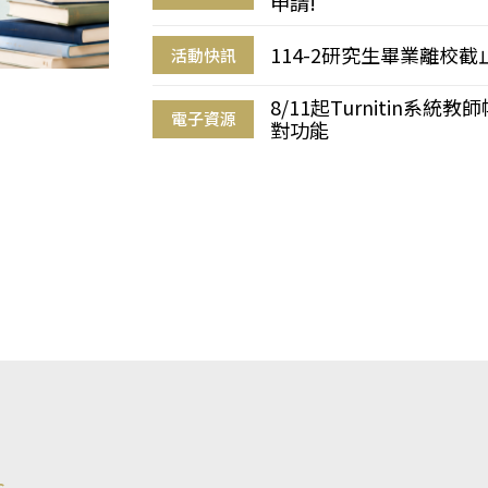
申請!
114-2研究生畢業離校
活動快訊
8/11起Turnitin系
電子資源
對功能
s