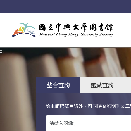
:::
:::
整合查詢
館藏查詢
除本館館藏目錄外，可同時查詢期刊文章
關鍵字搜尋