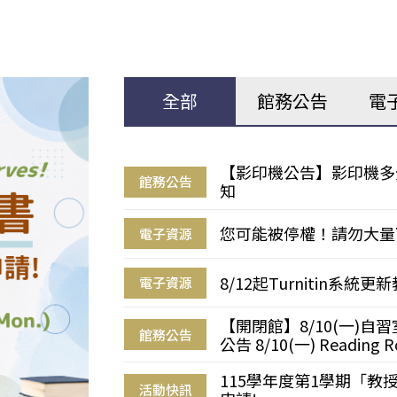
全部
館務公告
電
【影印機公告】影印機多
館務公告
知
您可能被停權！請勿大量
電子資源
8/12起Turnitin系
電子資源
【開閉館】8/10(一)
館務公告
公告 8/10(一) Reading R
115學年度第1學期「
活動快訊