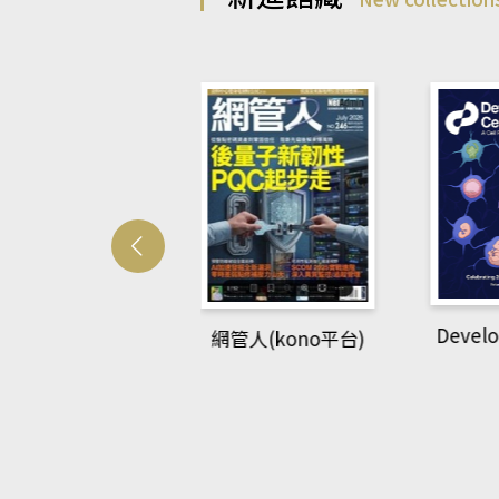
Develo
網管人(kono平台)
中英語教室(AEB
lking Library平
台)