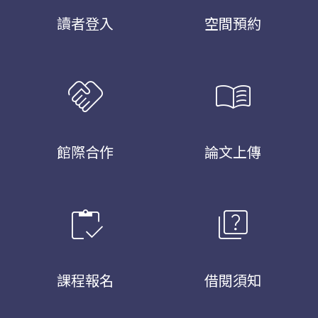
讀者登入
空間預約
handshake
menu_book
館際合作
論文上傳
inventory
quiz
課程報名
借閱須知