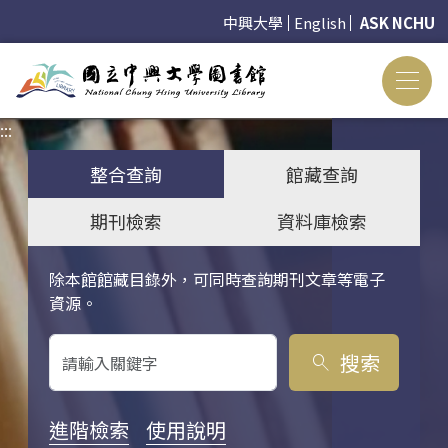
中興大學
English
ASK NCHU
:::
:::
整合查詢
館藏查詢
期刊檢索
資料庫檢索
除本館館藏目錄外，可同時查詢期刊文章等電子
關鍵字搜尋
資源。
搜索
search
進階檢索
使用說明