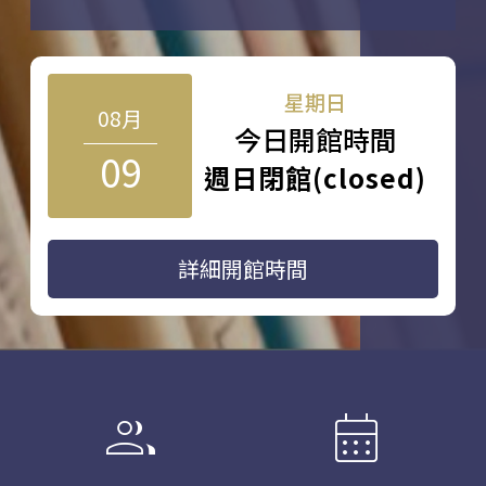
星期日
08月
今日開館時間
09
週日閉館(closed)
詳細開館時間
group
calendar_month