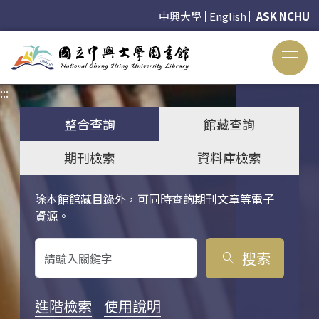
中興大學
English
ASK NCHU
:::
:::
整合查詢
館藏查詢
期刊檢索
資料庫檢索
除本館館藏目錄外，可同時查詢期刊文章等電子
關鍵字搜尋
資源。
搜索
search
進階檢索
使用說明