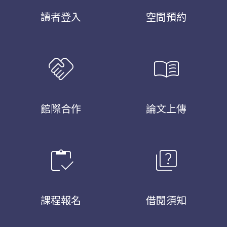
讀者登入
空間預約
handshake
menu_book
館際合作
論文上傳
inventory
quiz
課程報名
借閱須知