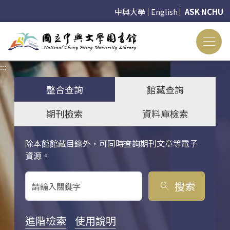
中興大學
English
ASK NCHU
:::
:::
整合查詢
館藏查詢
期刊檢索
資料庫檢索
除本館館藏目錄外，可同時查詢期刊文章等電子
關鍵字搜尋
資源。
搜索
search
進階檢索
使用說明