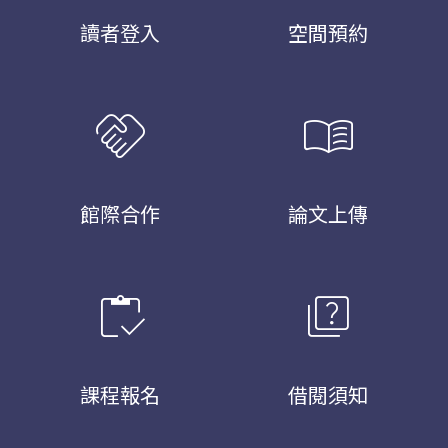
讀者登入
空間預約
handshake
menu_book
館際合作
論文上傳
inventory
quiz
課程報名
借閱須知