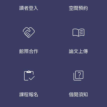
讀者登入
空間預約
handshake
menu_book
館際合作
論文上傳
inventory
quiz
課程報名
借閱須知