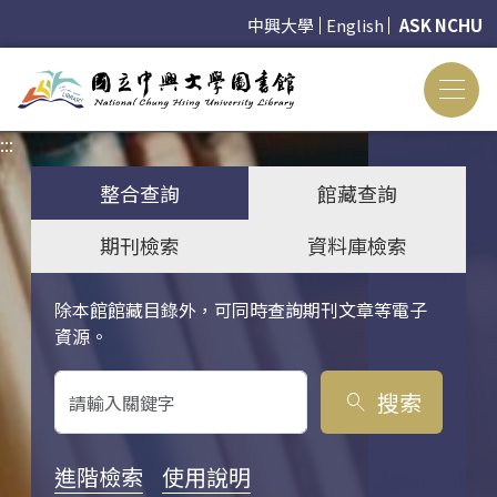
中興大學
English
ASK NCHU
:::
:::
整合查詢
館藏查詢
期刊檢索
資料庫檢索
除本館館藏目錄外，可同時查詢期刊文章等電子
關鍵字搜尋
資源。
搜索
search
進階檢索
使用說明