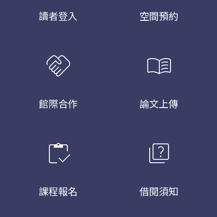
讀者登入
空間預約
handshake
menu_book
館際合作
論文上傳
inventory
quiz
課程報名
借閱須知