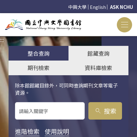
中興大學
English
ASK NCHU
:::
:::
整合查詢
館藏查詢
期刊檢索
資料庫檢索
除本館館藏目錄外，可同時查詢期刊文章等電子
關鍵字搜尋
資源。
搜索
search
進階檢索
使用說明