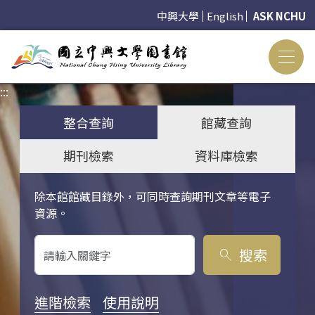
中興大學
English
ASK NCHU
:::
:::
整合查詢
館藏查詢
期刊檢索
資料庫檢索
除本館館藏目錄外，可同時查詢期刊文章等電子
關鍵字搜尋
資源。
搜索
search
進階檢索
使用說明