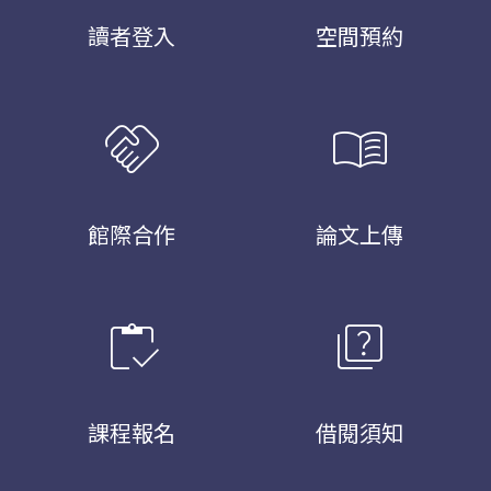
讀者登入
空間預約
handshake
menu_book
館際合作
論文上傳
inventory
quiz
課程報名
借閱須知