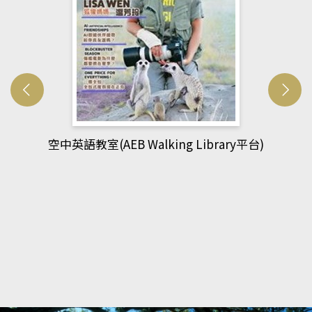
)
網管人(kono平台)