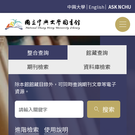
中興大學
English
ASK NCHU
:::
:::
整合查詢
館藏查詢
期刊檢索
資料庫檢索
除本館館藏目錄外，可同時查詢期刊文章等電子
關鍵字搜尋
資源。
搜索
search
進階檢索
使用說明