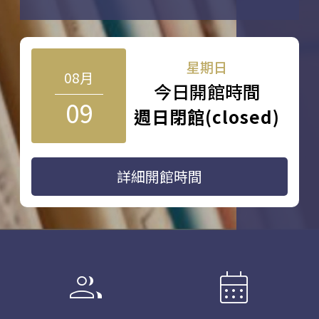
星期日
08月
今日開館時間
09
週日閉館(closed)
詳細開館時間
group
calendar_month