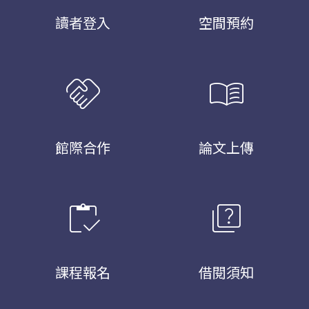
讀者登入
空間預約
handshake
menu_book
館際合作
論文上傳
inventory
quiz
課程報名
借閱須知