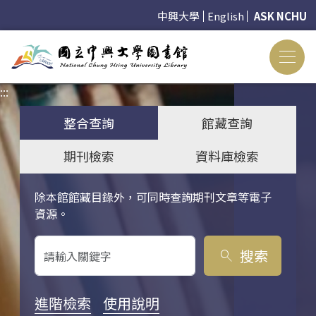
中興大學
English
ASK NCHU
:::
:::
整合查詢
館藏查詢
期刊檢索
資料庫檢索
除本館館藏目錄外，可同時查詢期刊文章等電子
關鍵字搜尋
資源。
搜索
search
進階檢索
使用說明