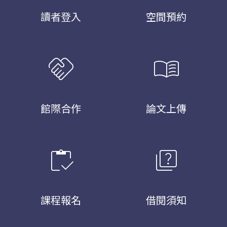
讀者登入
空間預約
handshake
menu_book
館際合作
論文上傳
inventory
quiz
課程報名
借閱須知