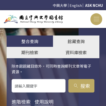
中興大學
English
ASK NCHU
:::
:::
整合查詢
館藏查詢
期刊檢索
資料庫檢索
除本館館藏目錄外，可同時查詢期刊文章等電子
關鍵字搜尋
資源。
搜索
search
進階檢索
使用說明