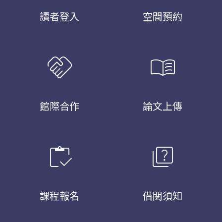
讀者登入
空間預約
handshake
menu_book
館際合作
論文上傳
inventory
quiz
課程報名
借閱須知