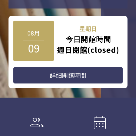
星期日
08月
今日開館時間
09
週日閉館(closed)
詳細開館時間
group
calendar_month