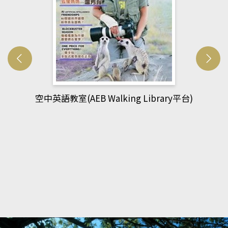
)
網管人(kono平台)