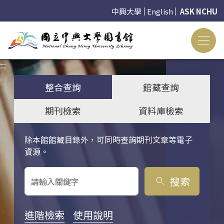
中興大學
English
ASK NCHU
:::
:::
整合查詢
館藏查詢
期刊檢索
資料庫檢索
除本館館藏目錄外，可同時查詢期刊文章等電子
關鍵字搜尋
資源。
搜索
search
進階檢索
使用說明