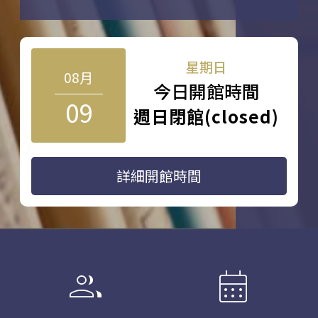
星期日
08月
今日開館時間
09
週日閉館(closed)
詳細開館時間
group
calendar_month