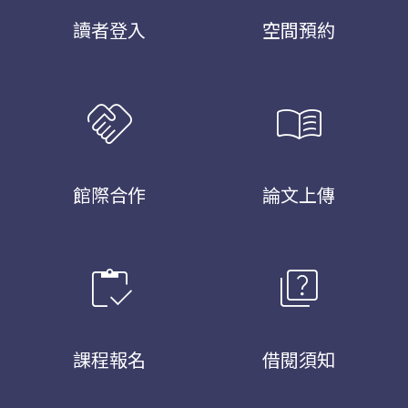
讀者登入
空間預約
handshake
menu_book
館際合作
論文上傳
inventory
quiz
課程報名
借閱須知