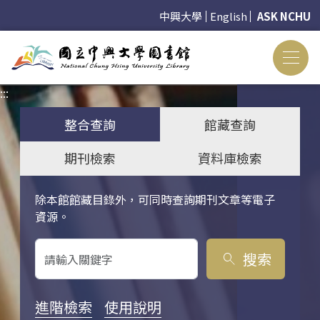
中興大學
English
ASK NCHU
:::
:::
整合查詢
館藏查詢
期刊檢索
資料庫檢索
除本館館藏目錄外，可同時查詢期刊文章等電子
關鍵字搜尋
資源。
搜索
search
進階檢索
使用說明