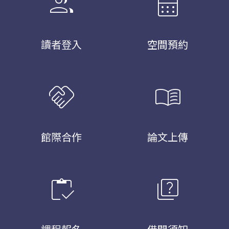
group
calendar_month
讀者登入
空間預約
handshake
menu_book
館際合作
論文上傳
inventory
quiz