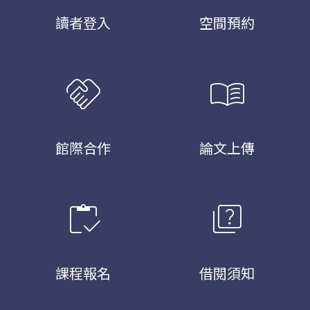
讀者登入
空間預約
handshake
menu_book
館際合作
論文上傳
inventory
quiz
課程報名
借閱須知