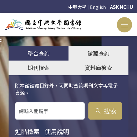
中興大學
English
ASK NCHU
:::
:::
整合查詢
館藏查詢
期刊檢索
資料庫檢索
除本館館藏目錄外，可同時查詢期刊文章等電子
關鍵字搜尋
資源。
搜索
search
進階檢索
使用說明