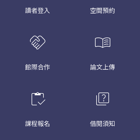
讀者登入
空間預約
handshake
menu_book
館際合作
論文上傳
inventory
quiz
課程報名
借閱須知