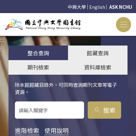
中興大學
English
ASK NCHU
:::
:::
整合查詢
館藏查詢
期刊檢索
資料庫檢索
除本館館藏目錄外，可同時查詢期刊文章等電子
關鍵字搜尋
資源。
搜索
search
進階檢索
使用說明