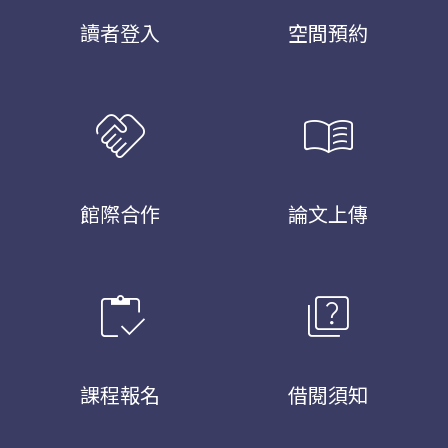
讀者登入
空間預約
handshake
menu_book
館際合作
論文上傳
inventory
quiz
課程報名
借閱須知