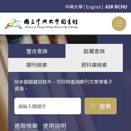
中興大學
English
ASK NCHU
:::
:::
整合查詢
館藏查詢
期刊檢索
資料庫檢索
除本館館藏目錄外，可同時查詢期刊文章等電子
關鍵字搜尋
資源。
搜索
search
進階檢索
使用說明