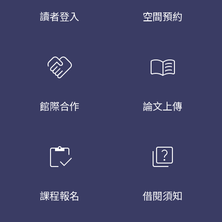
讀者登入
空間預約
handshake
menu_book
館際合作
論文上傳
inventory
quiz
課程報名
借閱須知