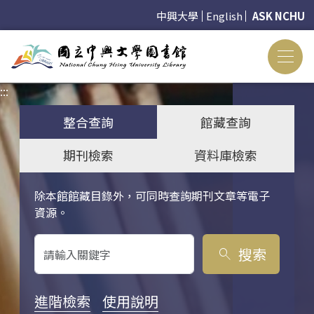
中興大學
English
ASK NCHU
:::
:::
整合查詢
館藏查詢
期刊檢索
資料庫檢索
除本館館藏目錄外，可同時查詢期刊文章等電子
關鍵字搜尋
資源。
搜索
search
進階檢索
使用說明