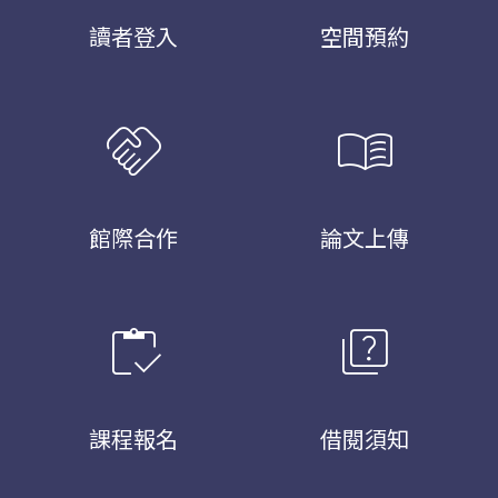
讀者登入
空間預約
handshake
menu_book
館際合作
論文上傳
inventory
quiz
課程報名
借閱須知