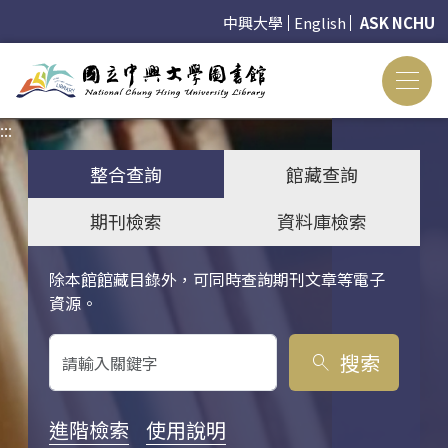
中興大學
English
ASK NCHU
:::
:::
整合查詢
館藏查詢
期刊檢索
資料庫檢索
除本館館藏目錄外，可同時查詢期刊文章等電子
關鍵字搜尋
資源。
搜索
search
進階檢索
使用說明