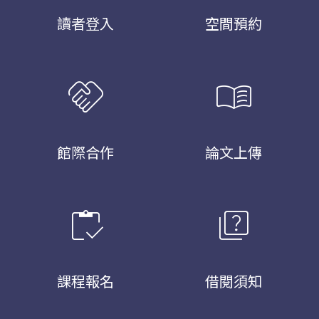
讀者登入
空間預約
handshake
menu_book
館際合作
論文上傳
inventory
quiz
課程報名
借閱須知