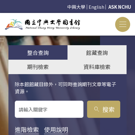
中興大學
English
ASK NCHU
:::
:::
整合查詢
館藏查詢
期刊檢索
資料庫檢索
除本館館藏目錄外，可同時查詢期刊文章等電子
關鍵字搜尋
資源。
搜索
search
進階檢索
使用說明