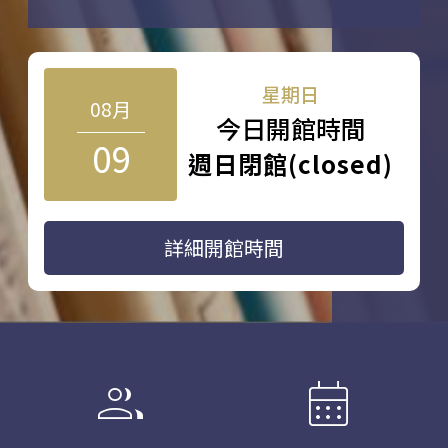
星期日
08月
今日開館時間
09
週日閉館(closed)
詳細開館時間
group
calendar_month