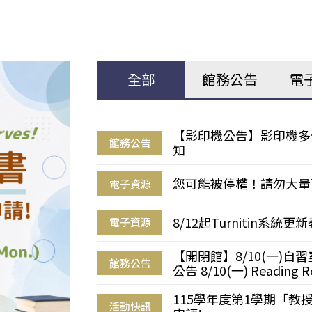
全部
館務公告
電
【影印機公告】影印機多
館務公告
知
您可能被停權！請勿大量
電子資源
8/12起Turnitin系
電子資源
【開閉館】8/10(一)
館務公告
公告 8/10(一) Reading R
115學年度第1學期「
活動快訊