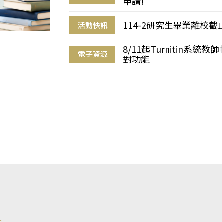
申請!
114-2研究生畢業離校
活動快訊
8/11起Turnitin系
電子資源
對功能
s