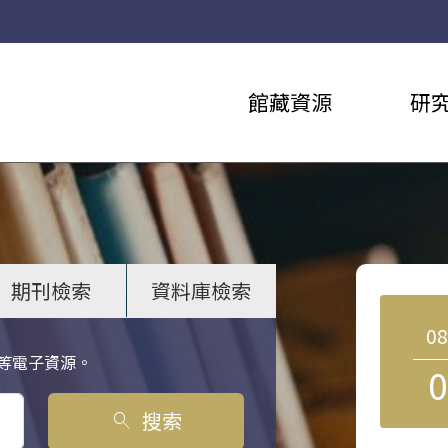
館藏資源
研
期刊檢索
資料庫檢索
0
等電子資源。
0
搜索
search