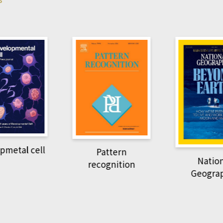
Har
Pattern
National
recognition
Geographic