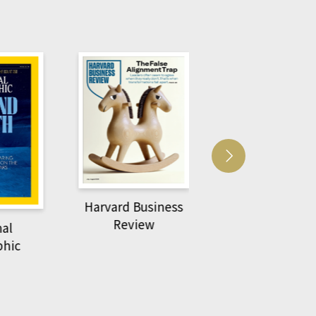
vard Business
ACS Ca
萌動力一頁漫畫學生
Review
物力學