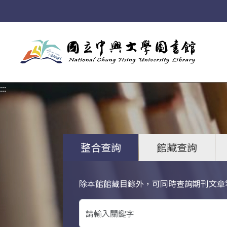
:::
:::
整合查詢
館藏查詢
除本館館藏目錄外，可同時查詢期刊文章
關鍵字搜尋