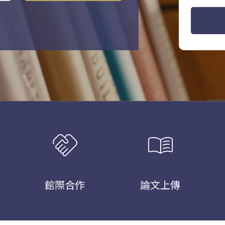
handshake
menu_book
館際合作
論文上傳