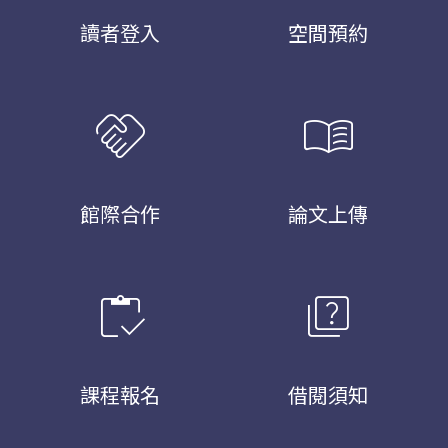
讀者登入
空間預約
handshake
menu_book
館際合作
論文上傳
inventory
quiz
課程報名
借閱須知