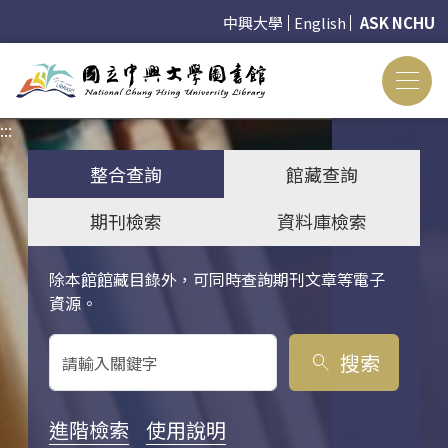
中興大學
English
ASK NCHU
:::
:::
整合查詢
館藏查詢
期刊檢索
資料庫檢索
除本館館藏目錄外，可同時查詢期刊文章等電子
關鍵字搜尋
資源。
搜索
search
進階檢索
使用說明